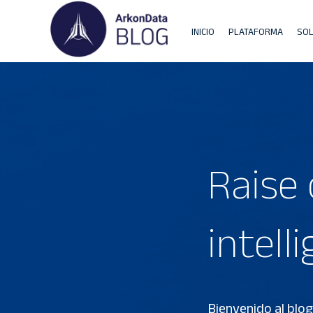
INICIO
PLATAFORMA
SOL
Raise 
intell
Bienvenido al blo